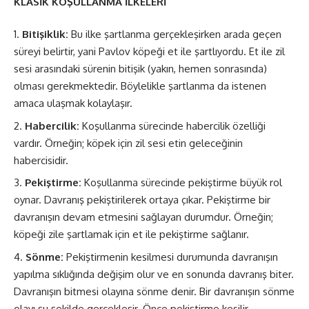
KLASİK KOŞULLANMA İLKELERİ
Bitişiklik:
Bu ilke şartlanma gerçekleşirken arada geçen
süreyi belirtir, yani Pavlov köpeği et ile şartlıyordu. Et ile zil
sesi arasındaki sürenin bitişik (yakın, hemen sonrasında)
olması gerekmektedir. Böylelikle şartlanma da istenen
amaca ulaşmak kolaylaşır.
Habercilik:
Koşullanma sürecinde habercilik özelliği
vardır. Örneğin; köpek için zil sesi etin geleceğinin
habercisidir.
Pekiştirme:
Koşullanma sürecinde pekiştirme büyük rol
oynar. Davranış pekiştirilerek ortaya çıkar. Pekiştirme bir
davranışın devam etmesini sağlayan durumdur. Örneğin;
köpeği zile şartlamak için et ile pekiştirme sağlanır.
Sönme:
Pekiştirmenin kesilmesi durumunda davranışın
yapılma sıklığında değişim olur ve en sonunda davranış biter.
Davranışın bitmesi olayına sönme denir. Bir davranışın sönme
olayı şu şekilde gerçekleşir. Önce pekiştirme kesilir.