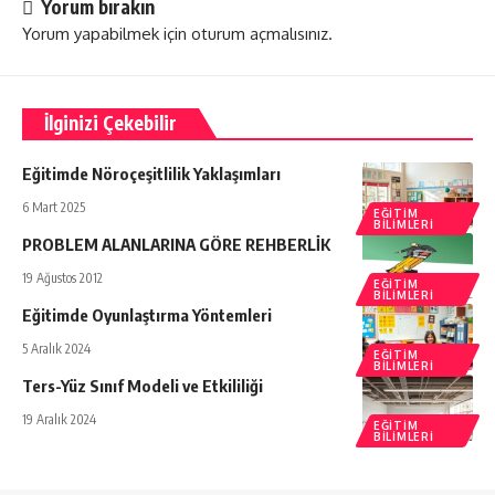
Yorum bırakın
Yorum yapabilmek için
oturum açmalısınız
.
İlginizi Çekebilir
Eğitimde Nöroçeşitlilik Yaklaşımları
6 Mart 2025
EĞITIM
BILIMLERI
PROBLEM ALANLARINA GÖRE REHBERLİK
19 Ağustos 2012
EĞITIM
BILIMLERI
Eğitimde Oyunlaştırma Yöntemleri
5 Aralık 2024
EĞITIM
BILIMLERI
Ters-Yüz Sınıf Modeli ve Etkililiği
19 Aralık 2024
EĞITIM
BILIMLERI