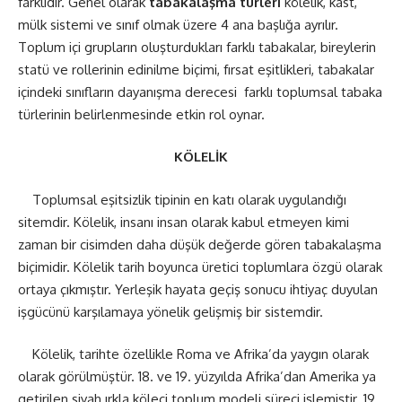
farklıdır. Genel olarak
tabakalaşma türleri
kölelik, kast,
mülk sistemi ve sınıf olmak üzere 4 ana başlığa ayrılır.
Toplum içi grupların oluşturdukları farklı tabakalar, bireylerin
statü ve rollerinin edinilme biçimi, fırsat eşitlikleri, tabakalar
içindeki sınıfların dayanışma derecesi
farklı toplumsal tabaka
türlerinin belirlenmesinde etkin rol oynar.
KÖLELİK
Toplumsal eşitsizlik tipinin en katı olarak uygulandığı
sitemdir. Kölelik, insanı insan olarak kabul etmeyen kimi
zaman bir cisimden daha düşük değerde gören tabakalaşma
biçimidir. Kölelik tarih boyunca üretici toplumlara özgü olarak
ortaya çıkmıştır. Yerleşik hayata geçiş sonucu ihtiyaç duyulan
işgücünü karşılamaya yönelik gelişmiş bir sistemdir.
Kölelik, tarihte özellikle Roma ve Afrika’da yaygın olarak
olarak görülmüştür. 18. ve 19. yüzyılda Afrika’dan Amerika ya
getirilen siyah ırkla köleci toplum modeli süreci işlemiştir. 19.