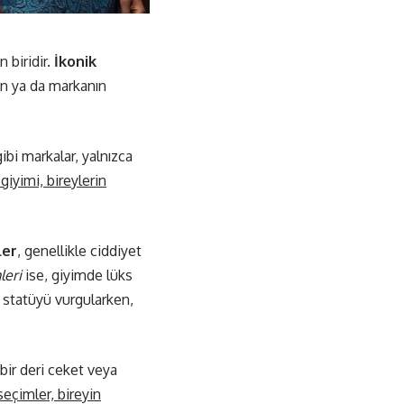
n biridir.
İkonik
zın ya da markanın
ibi markalar, yalnızca
giyimi, bireylerin
ler
, genellikle ciddiyet
leri
ise, giyimde lüks
l statüyü vurgularken,
 bir deri ceket veya
eçimler, bireyin