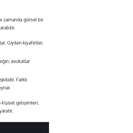
aynı zamanda görsel bir
rabilir.
ar. Giyilen kıyafetler,
neğin; avukatlar
ilidir. Farklı
oynar.
kişisel gelişimleri,
aratır.