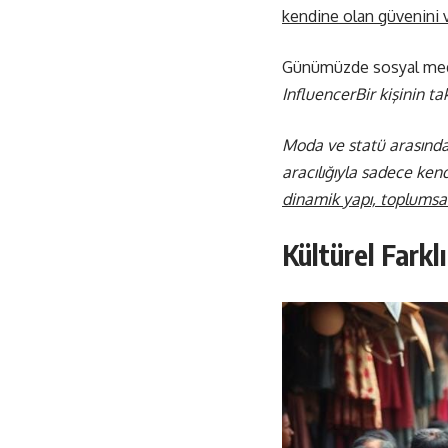
kendine olan güvenini ve
Günümüzde sosyal medya, 
InfluencerBir kişinin tak
Moda ve statü arasındaki
aracılığıyla sadece ken
dinamik yapı, toplumsal 
Kültürel Farkl