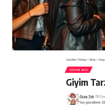
Gündem Türkiye
>
Birey
>
Sosya
SOSYAL ALGI
Giyim Tarz
Ozan Tek
753 Gö
Son güncelleme: 2