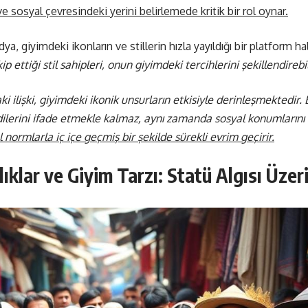
 sosyal çevresindeki yerini belirlemede kritik bir rol oynar.
giyimdeki ikonların ve stillerin hızla yayıldığı bir platform hal
ip ettiği stil sahipleri, onun giyimdeki tercihlerini şekillendirebil
 ilişki, giyimdeki ikonik unsurların etkisiyle derinleşmektedir. B
dilerini ifade etmekle kalmaz, aynı zamanda sosyal konumlarını d
normlarla iç içe geçmiş bir şekilde sürekli evrim geçirir.
ılıklar ve Giyim Tarzı: Statü Algısı Üzer