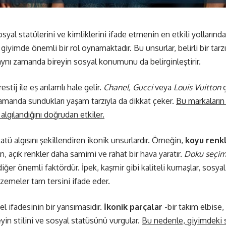
osyal statülerini ve kimliklerini ifade etmenin en etkili yollarında
giyimde önemli bir rol oynamaktadır. Bu unsurlar, belirli bir tar
aynı zamanda bireyin sosyal konumunu da belirginleştirir.
estij ile eş anlamlı hale gelir.
Chanel
,
Gucci
veya
Louis Vuitton
g
 zamanda sundukları yaşam tarzıyla da dikkat çeker.
Bu markaların 
algılandığını doğrudan etkiler.
tü algısını şekillendiren ikonik unsurlardır. Örneğin,
koyu renk
, açık renkler daha samimi ve rahat bir hava yaratır.
Doku seçim
 diğer önemli faktördür. İpek, kaşmir gibi kaliteli kumaşlar, sosya
zemeler tam tersini ifade eder.
sel ifadesinin bir yansımasıdır.
İkonik parçalar
-bir takım elbise,
yin stilini ve sosyal statüsünü vurgular.
Bu nedenle, giyimdeki s