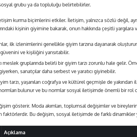
ı sosyal grubu ya da topluluğu belirtebilirler.
letişim kurma biçimlerini etkiler. İletişim, yalnızca sözlü değil, 
larındaki kişinin giyimine bakarak, onun hakkında çeşitli yargılara va
lar, ilk izlenimlerini genellikle giyim tarzına dayanarak oluştururl
güvenini ve kişiliğini yansıtabilir.
 meslek gruplarında belirli bir giyim tarzı zorunlu hale gelir. Ör
giyerken, sanatçılar daha serbest ve yaratıcı giyinebilir.
yim tarzı, yaşanılan coğrafya ve kültürel geçmişle de yakından ilişk
 normları bulunur ve bu normlar sosyal iletişimde önemli bir rol 
işim gösterir. Moda akımları, toplumsal değişimler ve bireylerin 
n faktörlerdir. Bu değişim, sosyal iletişimde de farklı dinamikler y
Açıklama