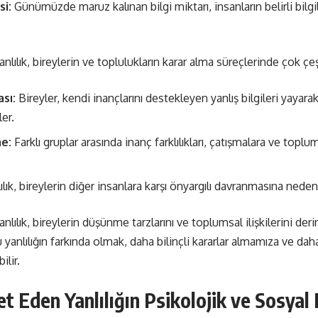
si:
Günümüzde maruz kalınan bilgi miktarı, insanların belirli bilgi
ılık, bireylerin ve toplulukların karar alma süreçlerinde çok çeşit
ası:
Bireyler, kendi inançlarını destekleyen yanlış bilgileri yayara
ler.
e:
Farklı gruplar arasında inanç farklılıkları, çatışmalara ve topl
lık, bireylerin diğer insanlara karşı önyargılı davranmasına neden 
lılık, bireylerin düşünme tarzlarını ve toplumsal ilişkilerini de
yanlılığın farkında olmak, daha bilinçli kararlar almamıza ve daha s
ilir.
 Eden Yanlılığın Psikolojik ve Sosyal E