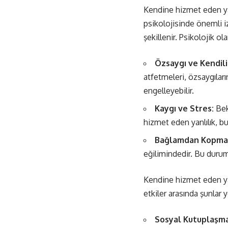
Kendine hizmet eden yan
psikolojisinde önemli iz
şekillenir. Psikolojik ol
Özsaygı ve Kendilik
atfetmeleri, özsaygıları
engelleyebilir.
Kaygı ve Stres:
Bekl
hizmet eden yanlılık, bu 
Bağlamdan Kopma
eğilimindedir. Bu durum
Kendine hizmet eden yanlı
etkiler arasında şunlar ye
Sosyal Kutuplaşma