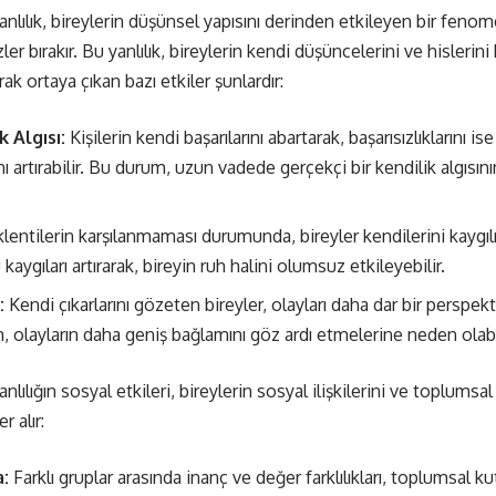
lılık, bireylerin düşünsel yapısını derinden etkileyen bir fenom
ler bırakır. Bu yanlılık, bireylerin kendi düşüncelerini ve hislerin
arak ortaya çıkan bazı etkiler şunlardır:
 Algısı:
Kişilerin kendi başarılarını abartarak, başarısızlıklarını is
nı artırabilir. Bu durum, uzun vadede gerçekçi bir kendilik algısın
entilerin karşılanmaması durumunda, bireyler kendilerini kaygılı
kaygıları artırarak, bireyin ruh halini olumsuz etkileyebilir.
:
Kendi çıkarlarını gözeten bireyler, olayları daha dar bir perspe
, olayların daha geniş bağlamını göz ardı etmelerine neden olabil
lığın sosyal etkileri, bireylerin sosyal ilişkilerini ve toplumsal 
r alır:
:
Farklı gruplar arasında inanç ve değer farklılıkları, toplumsal k