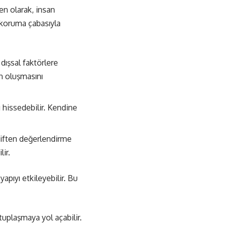
en olarak, insan
i koruma çabasıyla
e dışsal faktörlere
ın oluşmasını
 hissedebilir. Kendine
ktiften değerlendirme
ir.
yapıyı etkileyebilir. Bu
utuplaşmaya yol açabilir.