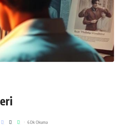
eri
6 Dk Okuma