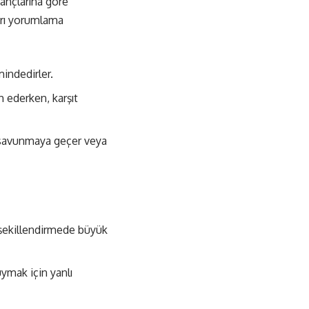
nançlarına göre
ları yorumlama
mindedirler.
h ederken, karşıt
la savunmaya geçer veya
 şekillendirmede büyük
uymak için yanlı