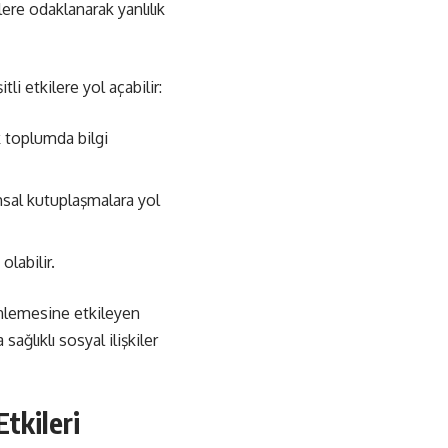
lere odaklanarak yanlılık
li etkilere yol açabilir:
k toplumda bilgi
umsal kutuplaşmalara yol
olabilir.
rinlemesine etkileyen
ağlıklı sosyal ilişkiler
tkileri