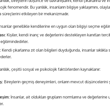
ılık, bireylerin düşünce ve davranışlarını, kendi çıkarlarına ve i
olojik fenomendir. Bu yanlılık, insanların bilgiye yaklaşımını, olay
a süreçlerini etkileyen bir mekanizmadır.
nsanlar genellikle kendilerine en uygun olan bilgiyi seçme eğili
sı:
Kişiler, kendi inanç ve değerlerini destekleyen kanıtları terci
eğilimindedirler.
:
Kendi çıkarlarına zıt olan bilgileri duyduğunda, insanlar sıklık
derler.
ılık, çeşitli sosyal ve psikolojik faktörlerden kaynaklanır:
ş:
Bireylerin geçmiş deneyimleri, onların mevcut düşüncelerini
leşim:
İnsanlar, ait oldukları grupların normlarına ve değerlerine 
er.