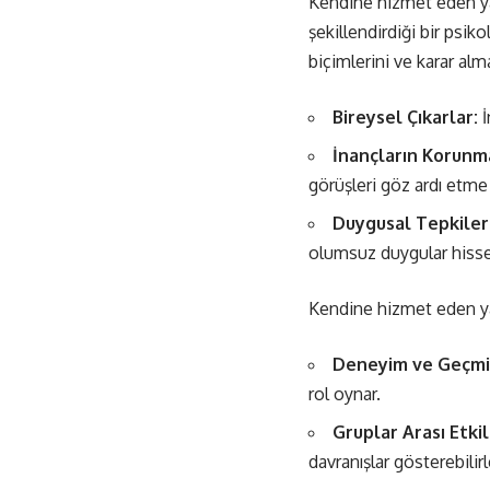
Kendine hizmet eden yanl
şekillendirdiği bir psik
biçimlerini ve karar alm
Bireysel Çıkarlar:
İ
İnançların Korunma
görüşleri göz ardı etme 
Duygusal Tepkiler
olumsuz duygular hisse
Kendine hizmet eden yanl
Deneyim ve Geçmi
rol oynar.
Gruplar Arası Etki
davranışlar gösterebilirl