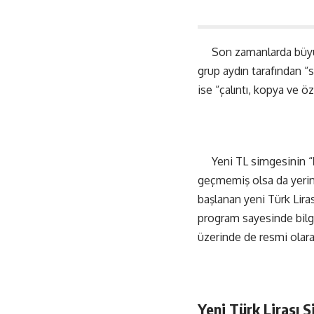
Son zamanlarda büyük t
grup aydın tarafından “s
ise “çalıntı, kopya ve ö
Yeni TL simgesinin “
geçmemiş olsa da yerini
başlanan yeni Türk Liras
program sayesinde bilgi
üzerinde de resmi olara
Yeni Türk Lirası 