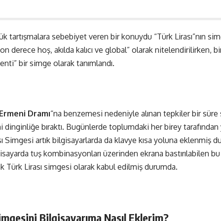
artışmalara sebebiyet veren bir konuydu “Türk Lirası”nın sim
on derece hoş, akılda kalıcı ve global” olarak nitelendirilirken, b
zenti” bir simge olarak tanımlandı.
Ermeni Dramı
“na benzemesi nedeniyle alınan tepkiler bir süre
 dinginliğe bıraktı. Bugünlerde toplumdaki her birey tarafında
ı Simgesi artık bilgisayarlarda da klavye kısa yoluna eklenmiş d
sayarda tuş kombinasyonları üzerinden ekrana bastırılabilen bu 
k Türk Lirası simgesi olarak kabul edilmiş durumda.
Simgesini Bilgisayarıma Nasıl Eklerim?