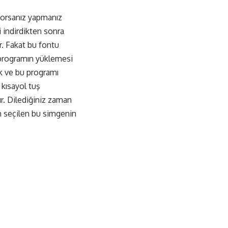
yorsanız yapmanız
ni indirdikten sonra
r. Fakat bu fontu
 programın yüklemesi
k ve bu programı
 kısayol tuş
ır. Dilediğiniz zaman
n seçilen bu simgenin