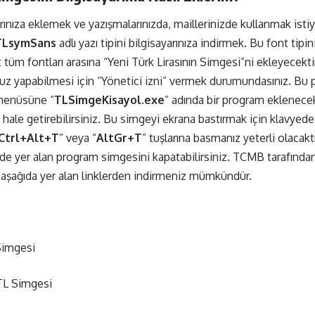
nıza eklemek ve yazışmalarınızda, maillerinizde kullanmak isti
TLsymSans
adlı yazı tipini bilgisayarınıza indirmek. Bu font tipi
 tüm fontları arasına “Yeni Türk Lirasının Simgesi”ni ekleyecekti
uz yapabilmesi için “Yönetici izni” vermek durumundasınız. Bu
 menüsüne “
TLSimgeKisayol.exe
” adında bir program eklenece
if hale getirebilirsiniz. Bu simgeyi ekrana bastırmak için klavyede
Ctrl+Alt+T
” veya “
AltGr+T
” tuşlarına basmanız yeterli olacakt
 yer alan program simgesini kapatabilirsiniz. TCMB tarafında
 aşağıda yer alan linklerden indirmeniz mümkündür.
Simgesi
 TL Simgesi