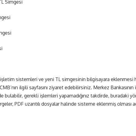
 TL Simgesi
mgesi
imgesi
si
letim sistemleri ve yeni TL simgesinin bilgisayara eklenmesi h
CMB’nın ilgili sayfasını ziyaret edebilirsiniz. Merkez Bankasının i
e bulabilir, gerekli işlemleri yapamadığınız takdirde, buradaki 
ergeler, PDF uzantılı dosyalar halinde sisteme eklenmiş olması aç