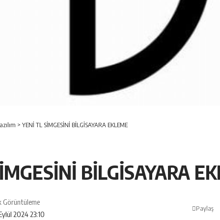
azılım
>
YENİ TL SİMGESİNİ BİLGİSAYARA EKLEME
SİMGESİNİ BİLGİSAYARA E
k Görüntüleme
Paylaş
Eylül 2024 23:10