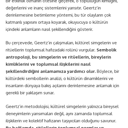
bir etkinlik olmanın ötesine geçerek, o topluluğun kimliğini,
değerlerini ve inanç sistemlerini yansıtır. Geertz’in
derinlemesine betimleme yöntemi, bu tür olayların çok
katmanlı yapısını ortaya koyarak, okuyucuya o kültürün
içindeki anlamların nasıl şekillendiğini gösterir.
Bu çerçevede, Geertz’in çalışmaları, kültürel simgelerin ve
ritüellerin toplumsal hafızadaki rolünü vurgular.
Sembolik
antropoloji, bu simgelerin ve ritüellerin, bireylerin
kimliklerini ve toplumsal ilişkilerini nasıl
şekillendirdiğini anlamamıza yardımcı olur.
Böylece, bir
kültürdeki sembollerin analizi, o kültürün dinamiklerini ve
insanların dünyaya bakış açılarını derinlemesine anlamak için
gerekli bir yaklaşım sunar.
Geertz’in metodolojisi, kültürel simgelerin yalnızca bireysel
deneyimlerin yansımaları değil, aynı zamanda toplumsal
ilişkilerin ve kolektif hafızanın taşıyıcıları olduğunu savunur.
Bu bağlamda, ritüellerin toplumsal normlar ve