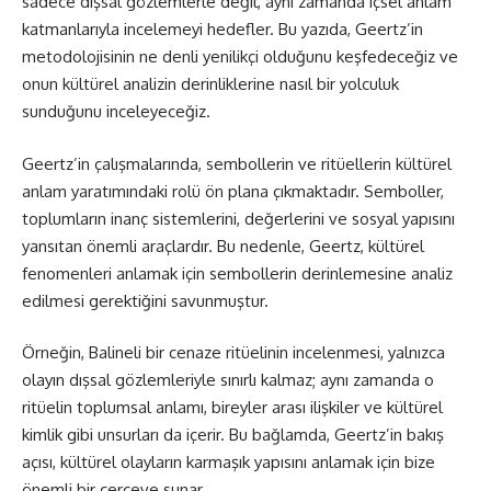
sadece dışsal gözlemlerle değil, aynı zamanda içsel anlam
katmanlarıyla incelemeyi hedefler. Bu yazıda, Geertz’in
metodolojisinin ne denli yenilikçi olduğunu keşfedeceğiz ve
onun kültürel analizin derinliklerine nasıl bir yolculuk
sunduğunu inceleyeceğiz.
Geertz’in çalışmalarında, sembollerin ve ritüellerin kültürel
anlam yaratımındaki rolü ön plana çıkmaktadır. Semboller,
toplumların inanç sistemlerini, değerlerini ve sosyal yapısını
yansıtan önemli araçlardır. Bu nedenle, Geertz, kültürel
fenomenleri anlamak için sembollerin derinlemesine analiz
edilmesi gerektiğini savunmuştur.
Örneğin, Balineli bir cenaze ritüelinin incelenmesi, yalnızca
olayın dışsal gözlemleriyle sınırlı kalmaz; aynı zamanda o
ritüelin toplumsal anlamı, bireyler arası ilişkiler ve kültürel
kimlik gibi unsurları da içerir. Bu bağlamda, Geertz’in bakış
açısı, kültürel olayların karmaşık yapısını anlamak için bize
önemli bir çerçeve sunar.