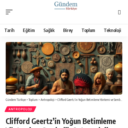
Tarih
Eğitim
Sağlık
Birey
Toplum
Teknoloji
Gündem Türkiye
>
Toplum
>
Antropoloji
>
Clifford Geertz’in Yoğun Betimleme Yöntemi ve Sembolik Antropoloji
ANTROPOLOJI
Clifford Geertz’in Yoğun Betimleme