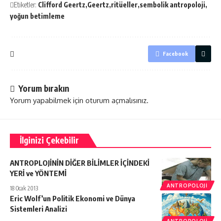
Etiketler:
Clifford Geertz
Geertz
ritüeller
sembolik antropoloji
yoğun betimleme
Facebook
Yorum bırakın
Yorum yapabilmek için
oturum açmalısınız
.
İlginizi Çekebilir
ANTROPLOJİNİN DİĞER BİLİMLER İÇİNDEKİ
YERİ ve YÖNTEMİ
ANTROPOLOJI
18 Ocak 2013
Eric Wolf’un Politik Ekonomi ve Dünya
Sistemleri Analizi