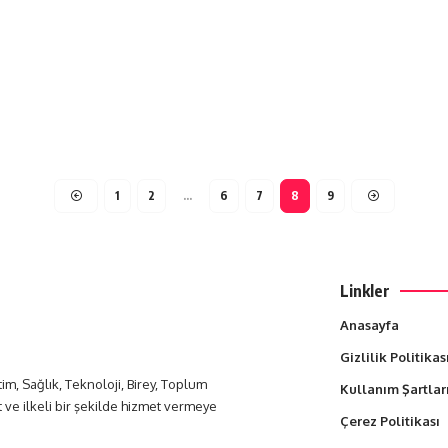
1
2
…
6
7
8
9
Linkler
Anasayfa
Gizlilik Politikas
itim, Sağlık, Teknoloji, Birey, Toplum
Kullanım Şartlar
t ve ilkeli bir şekilde hizmet vermeye
Çerez Politikası