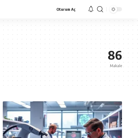
Oturum Aç
86
Makale