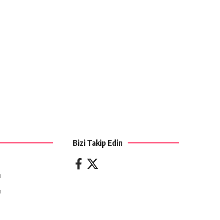
Bizi Takip Edin
ı
ı