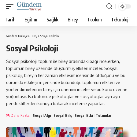
Tarih
Eğitim
Sağlık
Birey
Toplum
Teknoloji
Gündem Türkiye
>
Birey
>
Sosyal Psikoloji
Sosyal Psikoloji
Sosyal psikoloji, toplum ile birey arasındaki bağı incelerken,
toplumun birey üzerinde oluşturmuş etkileri inceler. Sosyal
psikoloji, bireyin her zaman etkileşim içerisinde olduğunu ve bu
durumda etkileşim içerisinde bulunduğu toplumun etkileri ve
yönlendirmelerinin birey için önemini inceler ve bu konu üzerine
yoğunlaşır. Bu bölümde psikologlar ve sosyologlar ayrı ayrı
persfektiflerden konuya bakarak inceleme yaparlar.
Daha Fazla:
Sosyal Algı
Sosyal Biliş
Sosyal Etki
Tutumlar