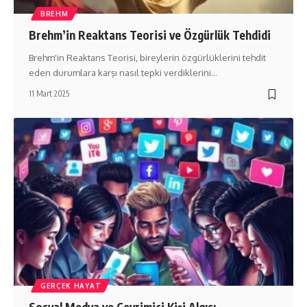
BREHM
Brehm’in Reaktans Teorisi ve Özgürlük Tehdidi
Brehm'in Reaktans Teorisi, bireylerin özgürlüklerini tehdit
eden durumlara karşı nasıl tepki verdiklerini…
11 Mart 2025
GERÇEK HAYAT
Sosyal Medya ve Çevrimiçi Kişi Algısı