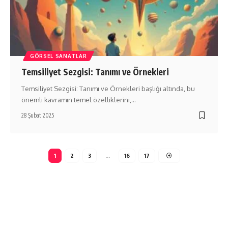
GÖRSEL SANATLAR
Temsiliyet Sezgisi: Tanımı ve Örnekleri
Temsiliyet Sezgisi: Tanımı ve Örnekleri başlığı altında, bu
önemli kavramın temel özelliklerini,…
28 Şubat 2025
1
2
3
…
16
17