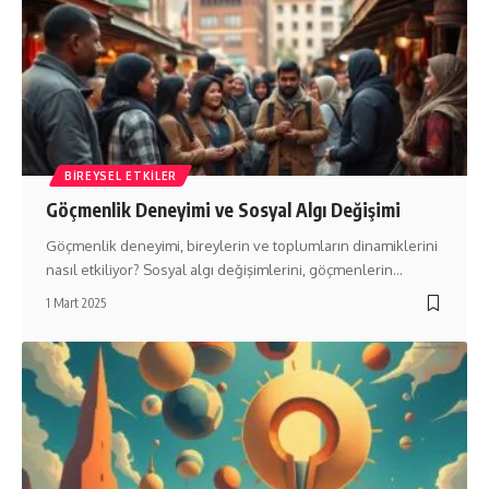
BIREYSEL ETKILER
Göçmenlik Deneyimi ve Sosyal Algı Değişimi
Göçmenlik deneyimi, bireylerin ve toplumların dinamiklerini
nasıl etkiliyor? Sosyal algı değişimlerini, göçmenlerin…
1 Mart 2025