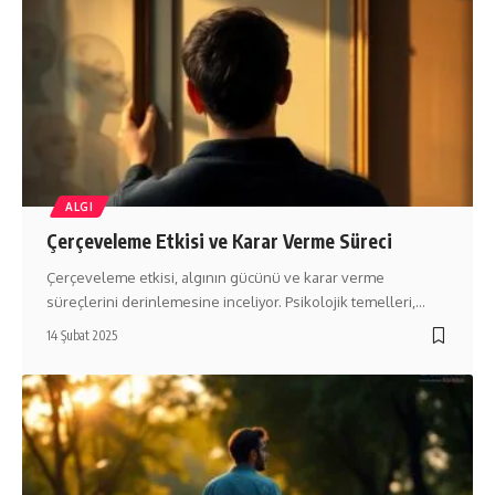
ALGI
Çerçeveleme Etkisi ve Karar Verme Süreci
Çerçeveleme etkisi, algının gücünü ve karar verme
süreçlerini derinlemesine inceliyor. Psikolojik temelleri,…
14 Şubat 2025