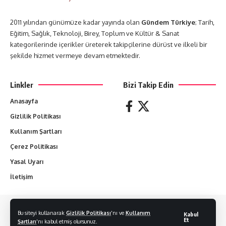
2011 yılından günümüze kadar yayında olan
Gündem Türkiye
; Tarih,
Eğitim, Sağlık, Teknoloji, Birey, Toplum ve Kültür & Sanat
kategorilerinde içerikler üreterek takipçilerine dürüst ve ilkeli bir
şekilde hizmet vermeye devam etmektedir.
Linkler
Bizi Takip Edin
Anasayfa
Gizlilik Politikası
Kullanım Şartları
Çerez Politikası
Yasal Uyarı
İletişim
Yazılan her yazı yazarların sorumluluğundadır. Hiçbir yazı izin alınmadan
Bu siteyi kullanarak
Gizlilik Politikası
'nı ve
Kullanım
Kabul
kopyalanamaz.
Et
Şartları
'nı kabul etmiş olursunuz.