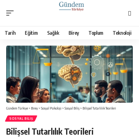
Tarih
Eğitim
Sağlık
Birey
Toplum
Teknoloji
Gündem Türkiye
>
Birey
>
Sosyal Psikoloji
>
Sosyal Biliş
>
Bilişsel Tutarlılık Teorileri
SOSYAL BILIŞ
Bilişsel Tutarlılık Teorileri