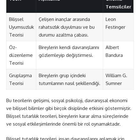
Temsilciler
Bilişsel
Çelişen inançlar arasında
Leon
Uyumsuzluk
rahatsızlık duyulması ve bu
Festinger
Teorisi
durumu azaltma çabası.
Öz-
Bireylerin kendi davranışlarını
Albert
düzenleme
gözlemleyip değiştirmesi.
Bandura
Teorisi
Gruplaşma
Bireylerin grup içindeki
William G.
Teorisi
tutumlarının nasıl şekillendiği.
Sumner
Bu teorilerin gelişimi, sosyal psikoloji, davranışsal ekonomi
ve bilişsel bilimler gibi birçok disiplinde etkisini göstermiştir.
Bilişsel tutarlılık teorileri, bireylerin karar alma süreçlerinde
ve sosyal etkileşimlerinde önemli bir rol oynamaktadır.
Bilişsel tutarlılık teorileri, insan davranışlarını anlamak için