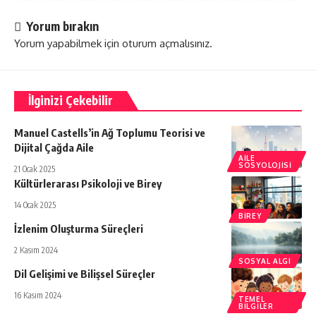
Yorum bırakın
Yorum yapabilmek için
oturum açmalısınız
.
İlginizi Çekebilir
Manuel Castells’in Ağ Toplumu Teorisi ve
Dijital Çağda Aile
AILE
SOSYOLOJISI
21 Ocak 2025
Kültürlerarası Psikoloji ve Birey
14 Ocak 2025
BIREY
İzlenim Oluşturma Süreçleri
2 Kasım 2024
SOSYAL ALGI
Dil Gelişimi ve Bilişsel Süreçler
16 Kasım 2024
TEMEL
BILGILER