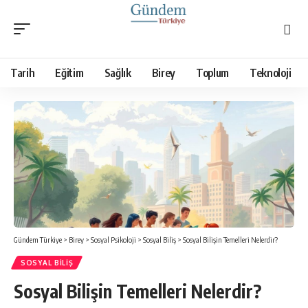
Tarih
Eğitim
Sağlık
Birey
Toplum
Teknoloji
Gündem Türkiye
>
Birey
>
Sosyal Psikoloji
>
Sosyal Biliş
>
Sosyal Bilişin Temelleri Nelerdir?
SOSYAL BILIŞ
Sosyal Bilişin Temelleri Nelerdir?