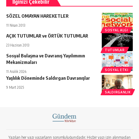
İlginizi Çekebilir
SÖZEL OMAYAN HAREKETLER
11 Nisan 2013
SOSYAL ALGI
AÇIK TUTUMLAR ve ÖRTÜK TUTUMLAR
23 Haziran 2013
TUTUMLAR
Sosyal Bulaşma ve Davranış Yayılımının
Mekanizmaları
SOSYAL ETKI
11 Aralık 2024
Yaşlılık Döneminde Saldırgan Davranışlar
9 Mart 2025
SALDIRGANLIK
Yazılan her yazı yazarların sorumluluğundadır. Hiçbir yazı izin alınmadan