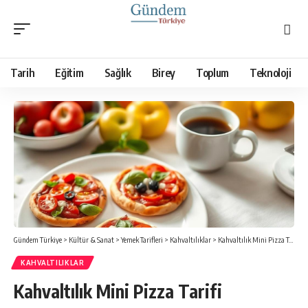
Tarih
Eğitim
Sağlık
Birey
Toplum
Teknoloji
Gündem Türkiye
>
Kültür & Sanat
>
Yemek Tarifleri
>
Kahvaltılıklar
>
Kahvaltılık Mini Pizza Tarifi
KAHVALTILIKLAR
Kahvaltılık Mini Pizza Tarifi