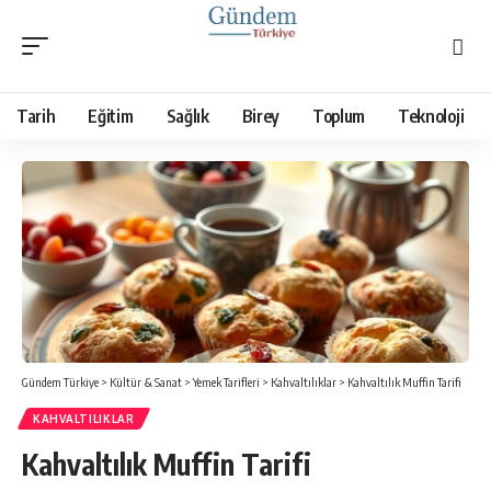
Tarih
Eğitim
Sağlık
Birey
Toplum
Teknoloji
Gündem Türkiye
>
Kültür & Sanat
>
Yemek Tarifleri
>
Kahvaltılıklar
>
Kahvaltılık Muffin Tarifi
KAHVALTILIKLAR
Kahvaltılık Muffin Tarifi