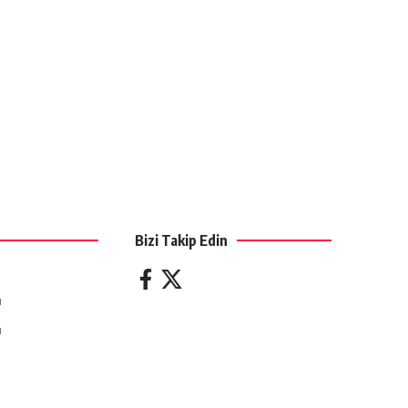
Bizi Takip Edin
ı
ı