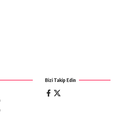
Bizi Takip Edin
ı
ı