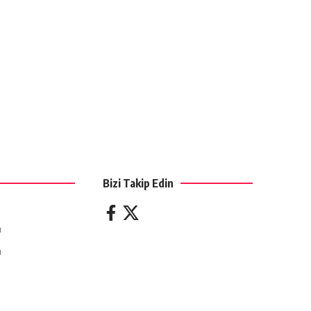
Bizi Takip Edin
ı
ı