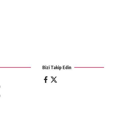
Bizi Takip Edin
ı
ı