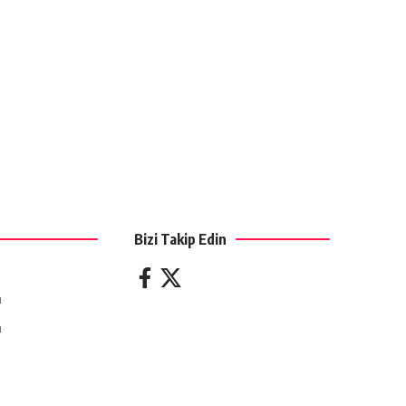
Bizi Takip Edin
ı
ı