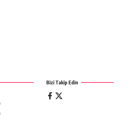
Bizi Takip Edin
ı
ı