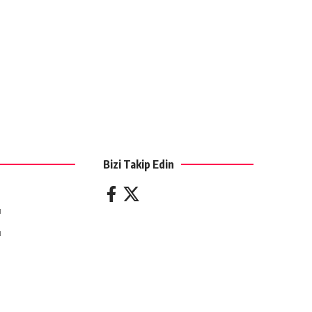
Bizi Takip Edin
ı
ı