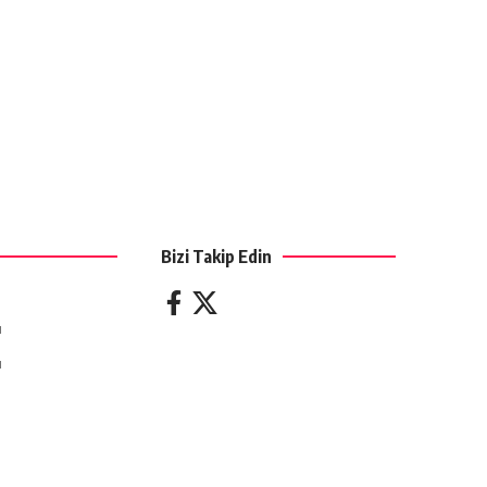
Bizi Takip Edin
ı
ı