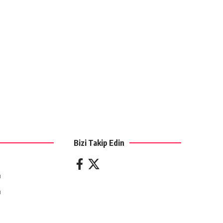
Bizi Takip Edin
ı
ı