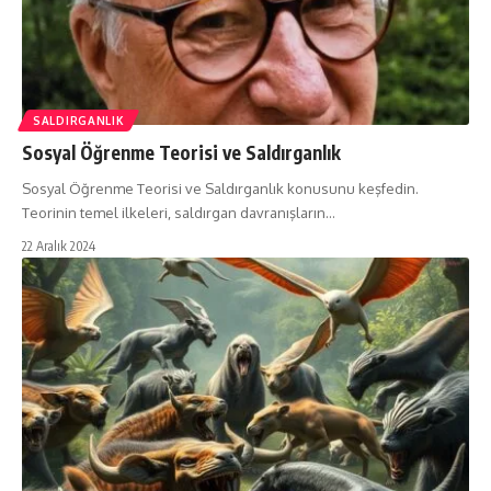
SALDIRGANLIK
Sosyal Öğrenme Teorisi ve Saldırganlık
Sosyal Öğrenme Teorisi ve Saldırganlık konusunu keşfedin.
Teorinin temel ilkeleri, saldırgan davranışların…
22 Aralık 2024