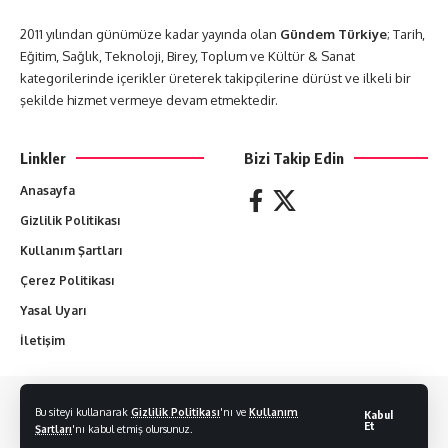
2011 yılından günümüze kadar yayında olan
Gündem Türkiye
; Tarih,
Eğitim, Sağlık, Teknoloji, Birey, Toplum ve Kültür & Sanat
kategorilerinde içerikler üreterek takipçilerine dürüst ve ilkeli bir
şekilde hizmet vermeye devam etmektedir.
Linkler
Bizi Takip Edin
Anasayfa
Gizlilik Politikası
Kullanım Şartları
Çerez Politikası
Yasal Uyarı
İletişim
Yazılan her yazı yazarların sorumluluğundadır. Hiçbir yazı izin alınmadan
Bu siteyi kullanarak
Gizlilik Politikası
'nı ve
Kullanım
Kabul
kopyalanamaz.
Et
Şartları
'nı kabul etmiş olursunuz.
© 2011-2024 Gündem Türkiye