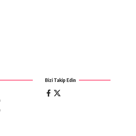
Bizi Takip Edin
ı
ı