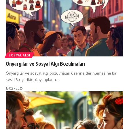
SOSYAL ALGI
Önyargılar ve Sosyal Algı Bozulmaları
Önyargılar ve sosyal algı bozulmaları üzerine derinlemesine bir
keşif! Bu içerikte, önyargıların…
18 Ocak 2025