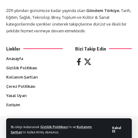
2011 yılından günümüze kadar yayında olan
Gündem Türkiye
; Tarih,
Eğitim, Sağlık, Teknoloji, Birey, Toplum ve Kültür & Sanat
kategorilerinde içerikler üreterek takipçilerine dürüst ve ilkeli bir
şekilde hizmet vermeye devam etmektedir.
Linkler
Bizi Takip Edin
Anasayfa
Gizlilik Politikası
Kullanım Şartları
Çerez Politikası
Yasal Uyarı
İletişim
Yazılan her yazı yazarların sorumluluğundadır. Hiçbir yazı izin alınmadan
Bu siteyi kullanarak
Gizlilik Politikası
'nı ve
Kullanım
Kabul
kopyalanamaz.
Et
Şartları
'nı kabul etmiş olursunuz.
© 2011-2024 Gündem Türkiye