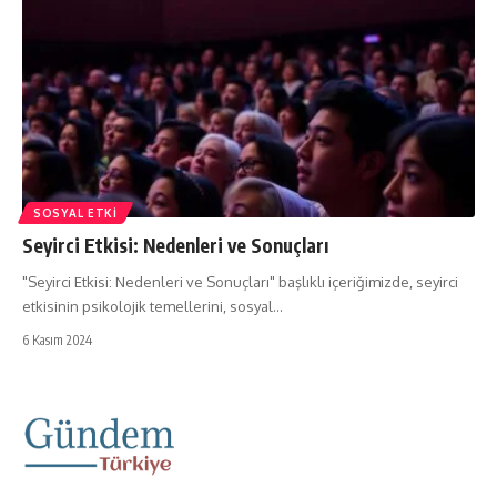
SOSYAL ETKI
Seyirci Etkisi: Nedenleri ve Sonuçları
"Seyirci Etkisi: Nedenleri ve Sonuçları" başlıklı içeriğimizde, seyirci
etkisinin psikolojik temellerini, sosyal…
6 Kasım 2024