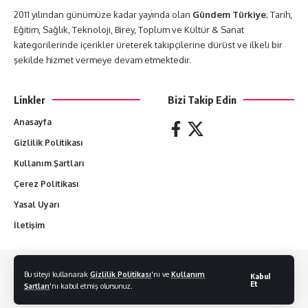
2011 yılından günümüze kadar yayında olan
Gündem Türkiye
; Tarih,
Eğitim, Sağlık, Teknoloji, Birey, Toplum ve Kültür & Sanat
kategorilerinde içerikler üreterek takipçilerine dürüst ve ilkeli bir
şekilde hizmet vermeye devam etmektedir.
Linkler
Bizi Takip Edin
Anasayfa
Gizlilik Politikası
Kullanım Şartları
Çerez Politikası
Yasal Uyarı
İletişim
Yazılan her yazı yazarların sorumluluğundadır. Hiçbir yazı izin alınmadan
Bu siteyi kullanarak
Gizlilik Politikası
'nı ve
Kullanım
Kabul
kopyalanamaz.
Et
Şartları
'nı kabul etmiş olursunuz.
© 2011-2024 Gündem Türkiye