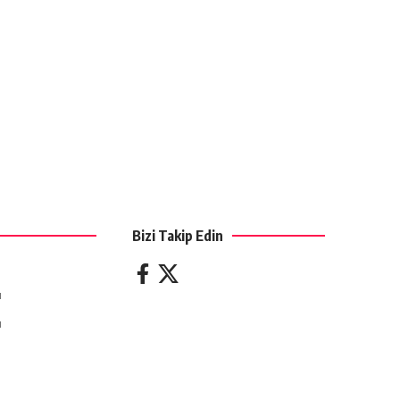
Bizi Takip Edin
ı
ı