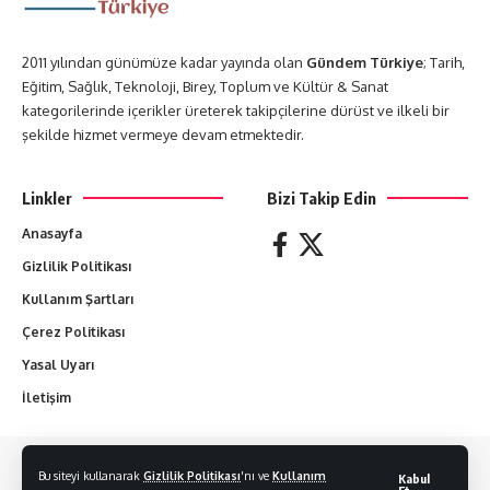
2011 yılından günümüze kadar yayında olan
Gündem Türkiye
; Tarih,
Eğitim, Sağlık, Teknoloji, Birey, Toplum ve Kültür & Sanat
kategorilerinde içerikler üreterek takipçilerine dürüst ve ilkeli bir
şekilde hizmet vermeye devam etmektedir.
Linkler
Bizi Takip Edin
Anasayfa
Gizlilik Politikası
Kullanım Şartları
Çerez Politikası
Yasal Uyarı
İletişim
Yazılan her yazı yazarların sorumluluğundadır. Hiçbir yazı izin alınmadan
Bu siteyi kullanarak
Gizlilik Politikası
'nı ve
Kullanım
Kabul
kopyalanamaz.