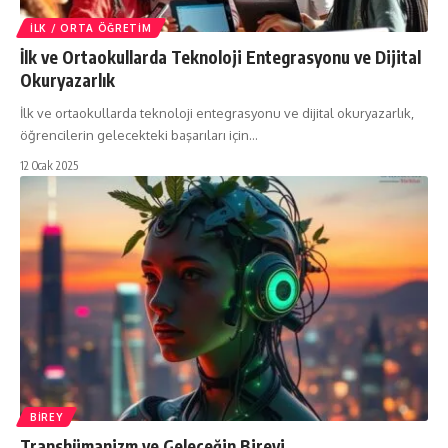
İLK / ORTA ÖĞRETIM
İlk ve Ortaokullarda Teknoloji Entegrasyonu ve Dijital
Okuryazarlık
İlk ve ortaokullarda teknoloji entegrasyonu ve dijital okuryazarlık,
öğrencilerin gelecekteki başarıları için…
12 Ocak 2025
BIREY
Transhümanizm ve Geleceğin Bireyi