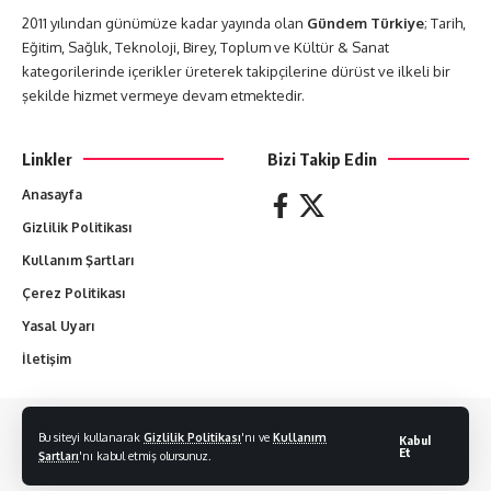
2011 yılından günümüze kadar yayında olan
Gündem Türkiye
; Tarih,
Eğitim, Sağlık, Teknoloji, Birey, Toplum ve Kültür & Sanat
kategorilerinde içerikler üreterek takipçilerine dürüst ve ilkeli bir
şekilde hizmet vermeye devam etmektedir.
Linkler
Bizi Takip Edin
Anasayfa
Gizlilik Politikası
Kullanım Şartları
Çerez Politikası
Yasal Uyarı
İletişim
Yazılan her yazı yazarların sorumluluğundadır. Hiçbir yazı izin alınmadan
Bu siteyi kullanarak
Gizlilik Politikası
'nı ve
Kullanım
Kabul
kopyalanamaz.
Et
Şartları
'nı kabul etmiş olursunuz.
© 2011-2024 Gündem Türkiye