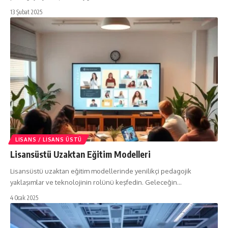
13 Şubat 2025
LISANS / LISANS ÜSTÜ
Lisansüstü Uzaktan Eğitim Modelleri
Lisansüstü uzaktan eğitim modellerinde yenilikçi pedagojik
yaklaşımlar ve teknolojinin rolünü keşfedin. Geleceğin…
4 Ocak 2025