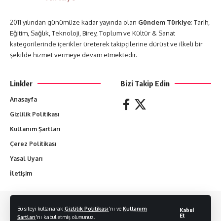
2011 yılından günümüze kadar yayında olan
Gündem Türkiye
; Tarih,
Eğitim, Sağlık, Teknoloji, Birey, Toplum ve Kültür & Sanat
kategorilerinde içerikler üreterek takipçilerine dürüst ve ilkeli bir
şekilde hizmet vermeye devam etmektedir.
Linkler
Bizi Takip Edin
Anasayfa
Gizlilik Politikası
Kullanım Şartları
Çerez Politikası
Yasal Uyarı
İletişim
Yazılan her yazı yazarların sorumluluğundadır. Hiçbir yazı izin alınmadan
Bu siteyi kullanarak
Gizlilik Politikası
'nı ve
Kullanım
Kabul
kopyalanamaz.
Et
Şartları
'nı kabul etmiş olursunuz.