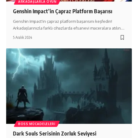
ARKADAŞLARLA OYUN
Genshin Impact’in Çapraz Platform Başarısı
Genshin Impact'in çapraz platform başarısını keşfedin!
Arkadaşlarınızla farklı cihazlarda efsanevi maceralara atılın.…
5 Aralık 2024
BOSS MÜCADELELERI
Dark Souls Serisinin Zorluk Seviyesi