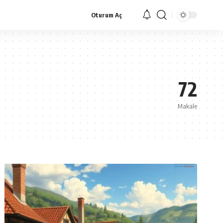
Oturum Aç
72
Makale