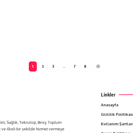
1
2
3
…
7
8
Linkler
Anasayfa
Gizlilik Politikas
itim, Sağlık, Teknoloji, Birey, Toplum
Kullanım Şartlar
t ve ilkeli bir şekilde hizmet vermeye