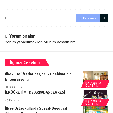
Facebook
Yorum bırakın
Yorum yapabilmek için
oturum açmalısınız
.
İlginizi Çekebilir
İlkokul Müfredatına Çocuk Edebiyatının
Entegrasyonu
İLK / ORTA
ÖĞRETIM
10 Kasım 2024
İLKÖĞRETİM`DE ARKADAŞ ÇEVRESİ
7 Şubat 2012
İLK / ORTA
ÖĞRETIM
İlk ve Ortaokullarda Sosyal-Duygusal