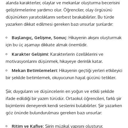
alanda karakterler, olaylar ve mekanlar oluşturma becerisini
geliştirmelerine yardımcı olur. Öğrenciler, olay örgüsünü
düşünürken yaratıcılıklarını serbest bırakabilirler. Bu türde
yazarken dikkat edilmesi gereken bazı unsurlar şunlardır:
Başlangıç, Gelişme, Sonuç:
Hikayenin akışını oluşturmak
için bu üç aşamayı dikkate almak önemlidir.
Karakter Gelişimi:
Karakterlerin özelliklerini ve
motivasyonlarını düşünmek, hikayeye derinlik katar.
Mekan Betimlemeleri:
Hikayenin geçtiği yerleri etkileyici
bir şekilde betimlemek, okuyucunun hayal gücünü tetikler.
Şiir, duyguların ve düşüncelerin en yoğun ve etkili şekilde
ifade edildiği bir yazım türüdür. Ortaokul öğrencileri, farklı şiir
biçimlerini deneyerek kendi seslerini bulabilirler. Şiir yazarken
göz önünde bulundurulması gereken bazı unsurlar:
Ritim ve Kafiye:
Şiirin müzikal yapısını oluşturur,