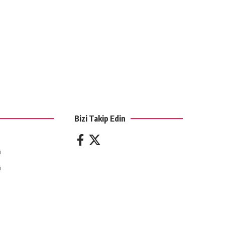
Bizi Takip Edin
ı
ı