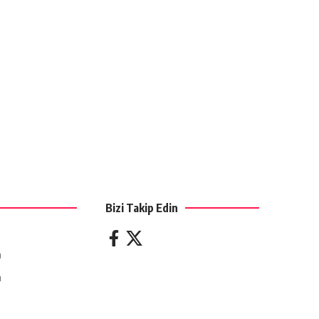
Bizi Takip Edin
ı
ı