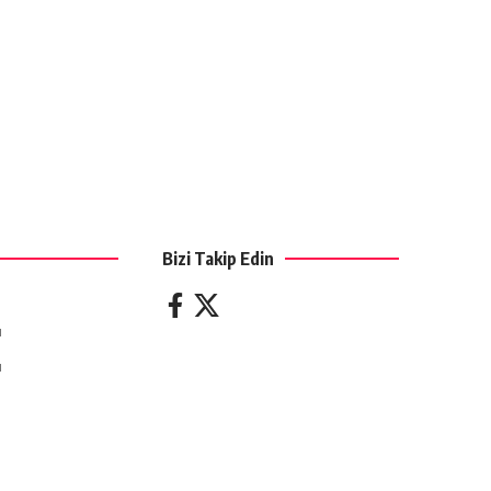
Bizi Takip Edin
ı
ı