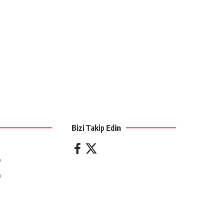
Bizi Takip Edin
ı
ı