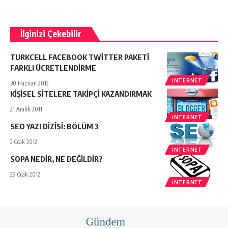
İlginizi Çekebilir
TURKCELL FACEBOOK TWİTTER PAKETİ
FARKLI ÜCRETLENDİRME
İNTERNET
30 Haziran 2012
KİŞİSEL SİTELERE TAKİPÇİ KAZANDIRMAK
21 Aralık 2011
İNTERNET
SEO YAZI DİZİSİ: BÖLÜM 3
2 Ocak 2012
İNTERNET
SOPA NEDİR, NE DEĞİLDİR?
29 Ocak 2012
İNTERNET