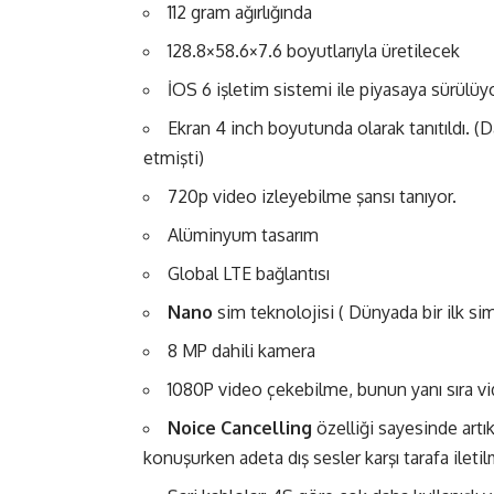
112 gram ağırlığında
128.8×58.6×7.6 boyutlarıyla üretilecek
İOS 6 işletim sistemi ile piyasaya sürülüyo
Ekran 4 inch boyutunda olarak tanıtıldı. 
etmişti)
720p video izleyebilme şansı tanıyor.
Alüminyum tasarım
Global LTE bağlantısı
Nano
sim teknolojisi ( Dünyada bir ilk sim
8 MP dahili kamera
1080P video çekebilme, bunun yanı sıra v
Noice Cancelling
özelliği sayesinde artık
konuşurken adeta dış sesler karşı tarafa ilet