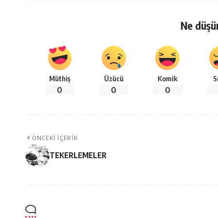
Ne düşü
Müthiş
Üzücü
Komik
S
0
0
0
ÖNCEKI İÇERIK
TEKERLEMELER