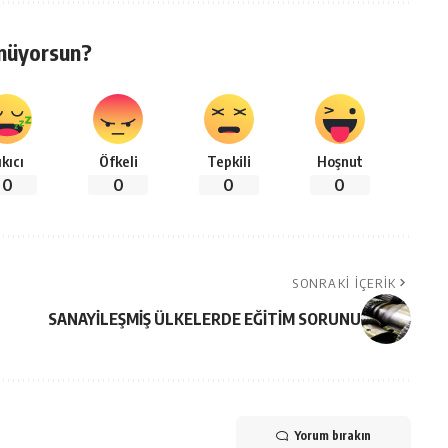
nüyorsun?
ıkıcı
Öfkeli
Tepkili
Hoşnut
0
0
0
0
SONRAKI İÇERIK
SANAYİLEŞMİŞ ÜLKELERDE EĞİTİM SORUNU
Yorum bırakın