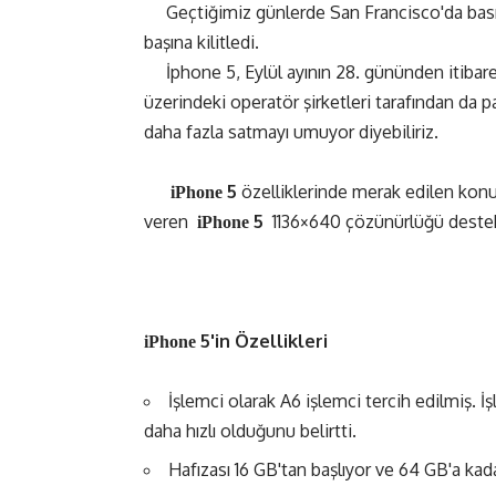
Geçtiğimiz günlerde San Francisco'da basın
başına kilitledi.
İphone 5, Eylül ayının 28. gününden itibaren
üzerindeki operatör şirketleri tarafından da 
daha fazla satmayı umuyor diyebiliriz.
5
özelliklerinde merak edilen konu
iPhone
veren
5
1136×640 çözünürlüğü destek
iPhone
5'in
Özellikleri
iPhone
İşlemci olarak A6 işlemci tercih edilmiş. İş
daha hızlı olduğunu belirtti.
Hafızası 16 GB'tan başlıyor ve 64 GB'a kad