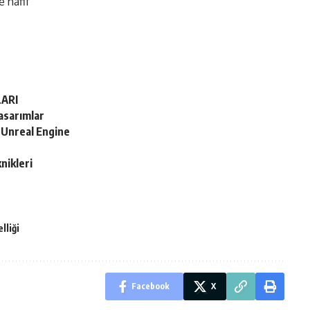
e hafif
LARI
Tasarımlar
e Unreal Engine
nikleri
lliği
Facebook
X