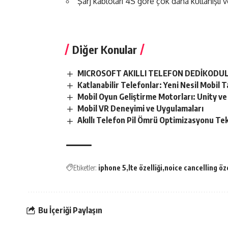
Şarj kabloları 4S göre çok daha kullanışlı v
Diğer Konular
MICROSOFT AKILLI TELEFON DEDİKODU
Katlanabilir Telefonlar: Yeni Nesil Mobil 
Mobil Oyun Geliştirme Motorları: Unity v
Mobil VR Deneyimi ve Uygulamaları
Akıllı Telefon Pil Ömrü Optimizasyonu Tek
Etiketler:
iphone 5
lte özelliği
noice cancelling öze
Bu İçeriği Paylaşın