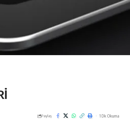
Rİ
1 Dk Okuma
Paylaş