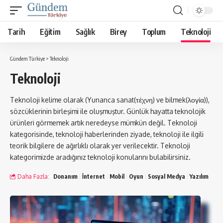
Tarih
Eğitim
Sağlık
Birey
Toplum
Teknoloji
Gündem Türkiye
>
Teknoloji
Teknoloji
Teknoloji kelime olarak (Yunanca sanat(τέχνη) ve bilmek(λογία)),
sözcüklerinin birleşimi ile oluşmuştur. Günlük hayatta teknolojik
ürünleri görmemek artık neredeyse mümkün değil. Teknoloji
kategorisinde, teknoloji haberlerinden ziyade, teknoloji ile ilgili
teorik bilgilere de ağırlıklı olarak yer verilecektir. Teknoloji
kategorimizde aradığınız teknoloji konularını bulabilirsiniz.
Daha Fazla:
Donanım
İnternet
Mobil
Oyun
Sosyal Medya
Yazılım