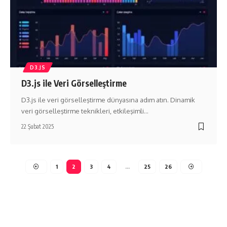
D3.JS
D3.js ile Veri Görselleştirme
D3.js ile veri görselleştirme dünyasına adım atın. Dinamik
veri görselleştirme teknikleri, etkileşimli…
22 Şubat 2025
1
2
3
4
…
25
26