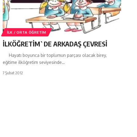
İLK / ORTA ÖĞRETIM
İLKÖĞRETİM`DE ARKADAŞ ÇEVRESİ
Hayatı boyunca bir toplumun parçası olacak birey,
eğitime ilköğretim seviyesinde…
7 Şubat 2012