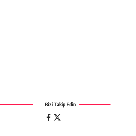
Bizi Takip Edin
ı
ı