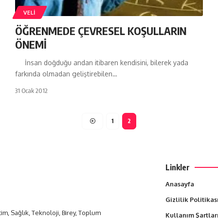
VELI
ÖĞRENMEDE ÇEVRESEL KOŞULLARIN
ÖNEMİ
İnsan doğduğu andan itibaren kendisini, bilerek yada
farkında olmadan geliştirebilen…
31 Ocak 2012
1
2
Linkler
Anasayfa
Gizlilik Politikas
itim, Sağlık, Teknoloji, Birey, Toplum
Kullanım Şartlar