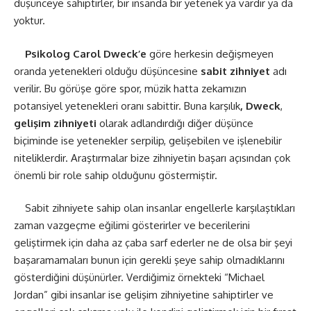
düşünceye sahiptirler, bir insanda bir yetenek ya vardır ya da
yoktur.
Psikolog Carol Dweck’e
göre herkesin değişmeyen
oranda yetenekleri olduğu düşüncesine
sabit zihniyet
adı
verilir. Bu görüşe göre spor, müzik hatta zekamızın
potansiyel yetenekleri oranı sabittir. Buna karşılık
, Dweck
,
gelişim zihniyeti
olarak adlandırdığı diğer düşünce
biçiminde ise yetenekler serpilip, gelişebilen ve işlenebilir
niteliklerdir. Araştırmalar bize zihniyetin başarı açısından çok
önemli bir role sahip olduğunu göstermiştir.
Sabit zihniyete sahip olan insanlar engellerle karşılaştıkları
zaman vazgeçme eğilimi gösterirler ve becerilerini
geliştirmek için daha az çaba sarf ederler ne de olsa bir şeyi
başaramamaları bunun için gerekli şeye sahip olmadıklarını
gösterdiğini düşünürler. Verdiğimiz örnekteki “Michael
Jordan” gibi insanlar ise gelişim zihniyetine sahiptirler ve