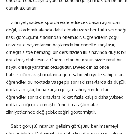
engelleri çok çalışma yolu ile kendini geliştirmek için bir fırsat
olarak algılarlar.
Zihniyet, sadece sporda elde edilecek başarı açısından
değil, akademik alanda dahil olmak üzere her türlü yeteneği
nasıl gördüğümüz açısından önemlidir. Öğrencilerin çoğu
üniversite yaşamlarının başlarında bir engelle karşılaşır,
örneğin sizde herhangi bir dersinizden ilk sınavında düşük bir
not almış olabilirsiniz. Önemli olan bu notun sizde nasıl bir
hayal kırıklığı yaratmış olduğudur
. Dweck
’in az önce
bahsettiğim araştırmalarına göre sabit zihniyete sahip olan
öğrenciler bu noktada vazgeçip sonraki sınavlarda da düşük
notlar almışlar, buna karşın gelişim zihniyetinde olan
öğrenciler sonraki sınavlara iki kat fazla çalışıp daha yüksek
notlar aldığı gözlenmiştir. Yine bu araştırmalar
zihniyetlerinde değişebileceğini göstermiştir.
Sabit görüşlü insanlar, gelişim görüşünü benimsemeyi
öğrenebilirler. Dolayısıyla bir daha ki sefer ister spor olsun,