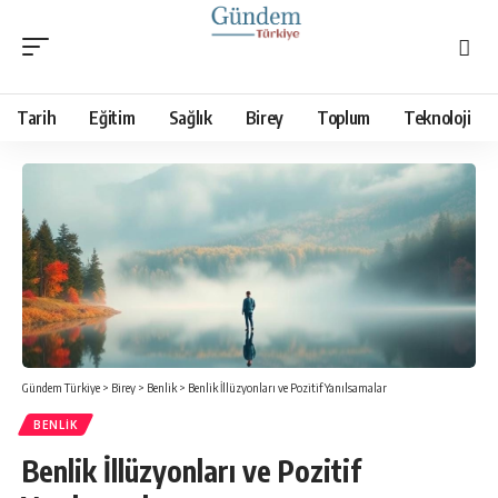
Tarih
Eğitim
Sağlık
Birey
Toplum
Teknoloji
Gündem Türkiye
>
Birey
>
Benlik
>
Benlik İllüzyonları ve Pozitif Yanılsamalar
BENLIK
Benlik İllüzyonları ve Pozitif