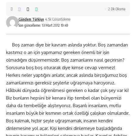
2 Dk Okuma
Gündem Türkiye
4.5k Görüntüleme
Son güncelleme: 13 Mart 2012 19:49
Boş zaman diye bir kavram aslında yoktur. Boş zamandan
kastımız o an için yapmamız gereken önemli bir işin
olmadığını düşünmemizdir. Boş zamanlarını nasıl geçirirsin?
Sorusuna boş boş oturarak diye kimse cevap vermez!
Herkes neler yaptığını anlatır, ancak aslında birçoğumuz boş
zamanlarımızı gereksiz şeylerle uğraşmaya harcıyoruz.
Hâlbuki dünyada öğrenilmesi gereken o kadar çok şey var ki!
Biz bunların hepsini bir kenara itip tembel olan bünyemizi
daha da tembelliğe alıştırıyoruz. Başarılı insanların, mutlu
insanların büyük bir kısmının ortak özelliği çalışkan olmalarıdır.
Boş kalmak, hiçbir şeyle uğraşmamak, insanın kendini
dinlemesine yol açar. Kişi kendini dinlemeye başladığında
beynin karamsar bölgeleri çalışmaya başlar. Kaygılar, fobiler