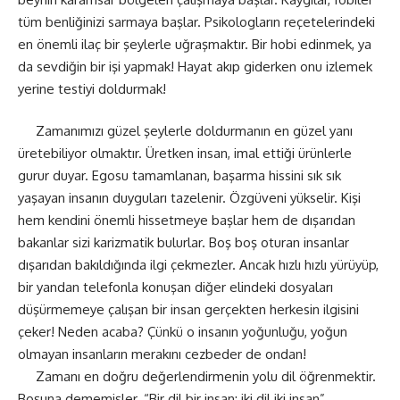
tüm benliğinizi sarmaya başlar. Psikologların reçetelerindeki
en önemli ilaç bir şeylerle uğraşmaktır. Bir hobi edinmek, ya
da sevdiğin bir işi yapmak! Hayat akıp giderken onu izlemek
yerine testiyi doldurmak!
Zamanımızı güzel şeylerle doldurmanın en güzel yanı
üretebiliyor olmaktır. Üretken insan, imal ettiği ürünlerle
gurur duyar. Egosu tamamlanan, başarma hissini sık sık
yaşayan insanın duyguları tazelenir. Özgüveni yükselir. Kişi
hem kendini önemli hissetmeye başlar hem de dışarıdan
bakanlar sizi karizmatik bulurlar. Boş boş oturan insanlar
dışarıdan bakıldığında ilgi çekmezler. Ancak hızlı hızlı yürüyüp,
bir yandan telefonla konuşan diğer elindeki dosyaları
düşürmemeye çalışan bir insan gerçekten herkesin ilgisini
çeker! Neden acaba? Çünkü o insanın yoğunluğu, yoğun
olmayan insanların merakını cezbeder de ondan!
Zamanı en doğru değerlendirmenin yolu dil öğrenmektir.
Boşuna dememişler. “Bir dil bir insan; iki dil iki insan”