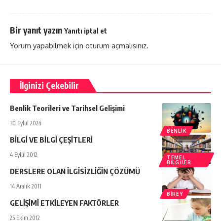
Bir yanıt yazın
Yanıtı iptal et
Yorum yapabilmek için
oturum açmalısınız
.
İlginizi Çekebilir
Benlik Teorileri ve Tarihsel Gelişimi
30 Eylül 2024
BENLIK
BİLGİ VE BİLGİ ÇEŞİTLERİ
4 Eylül 2012
TEMEL
BILGILER
DERSLERE OLAN İLGİSİZLİĞİN ÇÖZÜMÜ
14 Aralık 2011
BIREY
GELİŞİMİ ETKİLEYEN FAKTÖRLER
25 Ekim 2012