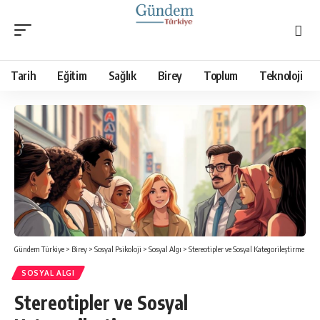
Tarih
Eğitim
Sağlık
Birey
Toplum
Teknoloji
Gündem Türkiye
>
Birey
>
Sosyal Psikoloji
>
Sosyal Algı
>
Stereotipler ve Sosyal Kategorileştirme
SOSYAL ALGI
Stereotipler ve Sosyal