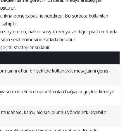
ilgilendirme görevini üstlenir. Medya aracılığıyla
luşturur.
lkı ikna etme çabası içindedirler. Bu süreçte kullanılan
sahiptir.
in söylemleri, halkın sosyal medya ve diğer platformlarda
gısının şekillenmesine katkıda bulunur.
eşitli stratejiler kullanır:
ormlarını etkin bir şekilde kullanarak mesajlarını geniş
, siyasi otoritelerin toplumla olan bağlarını güçlendirmeye
ili müdahale, kamu algısını olumlu yönde etkileyebilir.
si, sürekli değişen bir dinamiğe sahiptir. Bu etki,