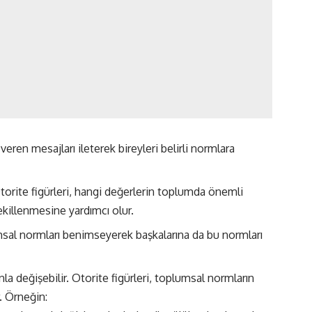
eren mesajları ileterek bireyleri belirli normlara
orite figürleri, hangi değerlerin toplumda önemli
killenmesine yardımcı olur.
umsal normları benimseyerek başkalarına da bu normları
la değişebilir. Otorite figürleri, toplumsal normların
. Örneğin: