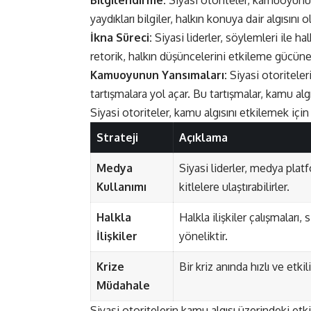
Bilgilendirme:
Siyasi otoriteler, kamuoyunu b
yaydıkları bilgiler, halkın konuya dair algısını o
İkna Süreci:
Siyasi liderler, söylemleri ile ha
retorik, halkın düşüncelerini etkileme gücüne 
Kamuoyunun Yansımaları:
Siyasi otoriteler
tartışmalara yol açar. Bu tartışmalar, kamu al
Siyasi otoriteler, kamu algısını etkilemek için ç
Strateji
Açıklama
Medya
Siyasi liderler, medya platf
Kullanımı
kitlelere ulaştırabilirler.
Halkla
Halkla ilişkiler çalışmaları
İlişkiler
yöneliktir.
Krize
Bir kriz anında hızlı ve etk
Müdahale
Siyasi otoritelerin kamu algısı üzerindeki etki