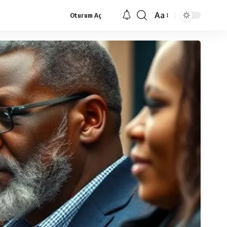
Aa
Oturum Aç