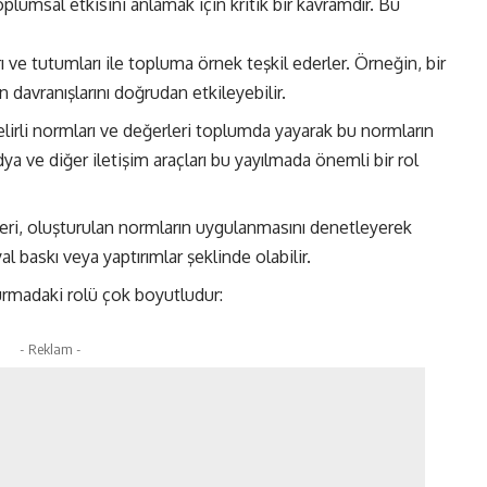
plumsal etkisini anlamak için kritik bir kavramdır. Bu
rı ve tutumları ile topluma örnek teşkil ederler. Örneğin, bir
 davranışlarını doğrudan etkileyebilir.
belirli normları ve değerleri toplumda yayarak bu normların
a ve diğer iletişim araçları bu yayılmada önemli bir rol
leri, oluşturulan normların uygulanmasını denetleyerek
 baskı veya yaptırımlar şeklinde olabilir.
turmadaki rolü çok boyutludur:
- Reklam -