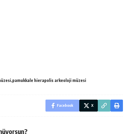
müzesi
pamukkale hierapolis arkeoloji müzesi
Facebook
X
nüyorsun?