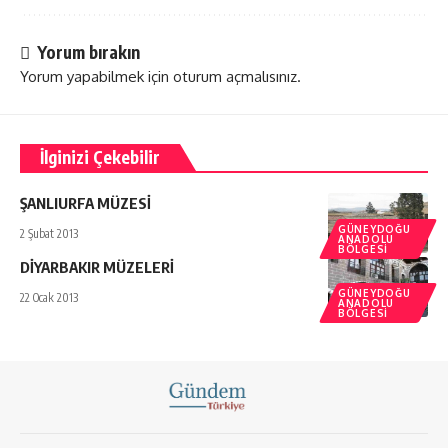
Yorum bırakın
Yorum yapabilmek için
oturum açmalısınız
.
İlginizi Çekebilir
ŞANLIURFA MÜZESİ
GÜNEYDOĞU
2 Şubat 2013
ANADOLU
BÖLGESI
DİYARBAKIR MÜZELERİ
GÜNEYDOĞU
22 Ocak 2013
ANADOLU
BÖLGESI