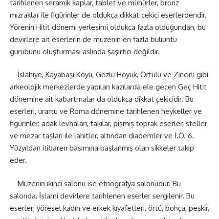
tarihlenen seramik kaplar, tablet ve mühürler, bronz
mızraklar ile figürinler de oldukça dikkat çekici eserlerdendir.
Yörenin Hitit dönemi yerleşimi oldukça fazla olduğundan, bu
devirlere ait eserlerin de müzenin en fazla bulıuntu
gurubunu oluşturması aslında şaşırtıcı değildir.
İslahiye, Kayabaşı Köyü, Gözlü Höyük, Örtülü ve Zincirli gibi
arkeolojik merkezlerde yapılan kazılarda ele geçen Geç Hitit
dönemine ait kabartmalar da oldukça dikkat çekicidir. Bu
eserleri, urartu ve Roma dönemine tarihlenen heykeller ve
figürinler, adak levhaları, takılar, pişmiş toprak eserler, steller
ve mezar taşları ile lahitler, altından diademler ve İ.Ö. 6.
Yüzyıldan itibaren basımına başlanmış olan sikkeler takip
eder.
Müzenin ikinci salonu ise etnografya salonudur. Bu
salonda, İslami devirlere tarihlenen eserler sergilenir. Bu
eserler; yöresel kadın ve erkek kıyafetleri, örtü, bohça, peşkir,