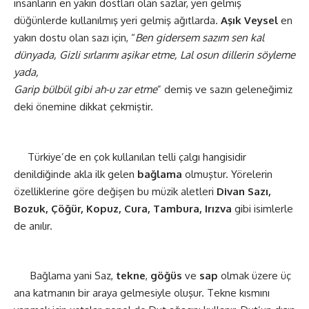
insanların en yakın dostları olan sazlar, yeri gelmiş
düğünlerde kullanılmış yeri gelmiş ağıtlarda.
Aşık Veysel
en
yakın dostu olan sazı için, “
Ben gidersem sazım sen kal
dünyada, Gizli sırlarımı aşikar etme, Lal osun dillerin söyleme
yada,
Garip bülbül gibi ah-u zar etme
” demiş ve sazın geleneğimiz
deki önemine dikkat çekmiştir.
Türkiye’de en çok kullanılan telli çalgı hangisidir
denildiğinde akla ilk gelen
bağlama
olmuştur. Yörelerin
özelliklerine göre değişen bu müzik aletleri
Divan Sazı,
Bozuk, Çöğür, Kopuz, Cura, Tambura, Irızva
gibi isimlerle
de anılır.
Bağlama yani Saz,
tekne
,
göğüs
ve
sap
olmak üzere üç
ana katmanın bir araya gelmesiyle oluşur. Tekne kısmını