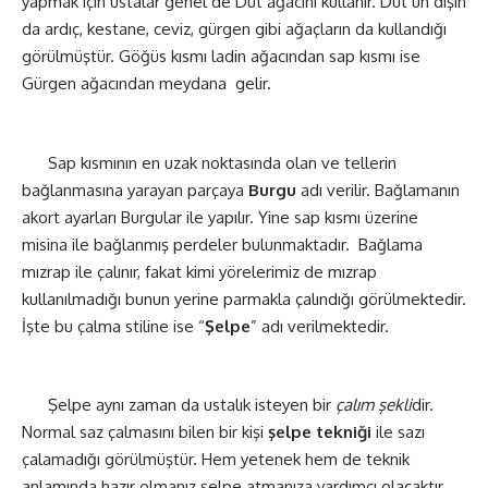
yapmak için ustalar genel de Dut ağacını kullanır. Dut’un dışın
da ardıç, kestane, ceviz, gürgen gibi ağaçların da kullandığı
görülmüştür. Göğüs kısmı ladin ağacından sap kısmı ise
Gürgen ağacından meydana
gelir.
Sap kısmının en uzak noktasında olan ve tellerin
bağlanmasına yarayan parçaya
Burgu
adı verilir. Bağlamanın
akort ayarları Burgular ile yapılır. Yine sap kısmı üzerine
misina ile bağlanmış perdeler bulunmaktadır.
Bağlama
mızrap ile çalınır, fakat kimi yörelerimiz de mızrap
kullanılmadığı bunun yerine parmakla çalındığı görülmektedir.
İşte bu çalma stiline ise “
Şelpe
” adı verilmektedir.
Şelpe aynı zaman da ustalık isteyen bir
çalım şekli
dir.
Normal saz çalmasını bilen bir kişi
şelpe tekniği
ile sazı
çalamadığı görülmüştür. Hem yetenek hem de teknik
anlamında hazır olmanız şelpe atmanıza yardımcı olacaktır.