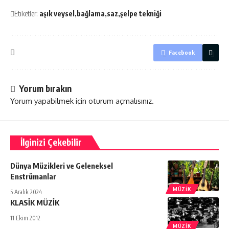
Etiketler:
aşık veysel
bağlama
saz
şelpe tekniği
Facebook
Yorum bırakın
Yorum yapabilmek için
oturum açmalısınız
.
İlginizi Çekebilir
Dünya Müzikleri ve Geleneksel
Enstrümanlar
MÜZIK
5 Aralık 2024
KLASİK MÜZİK
11 Ekim 2012
MÜZIK