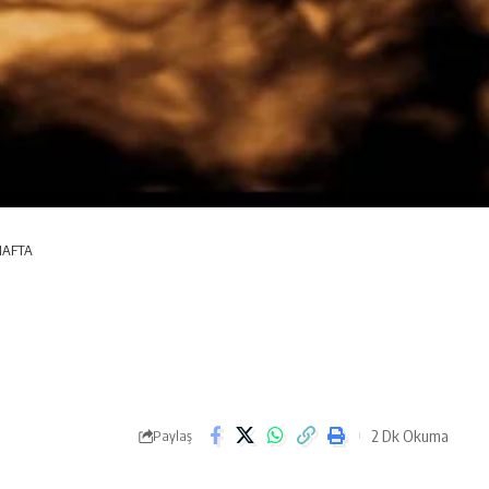
 HAFTA
2 Dk Okuma
Paylaş